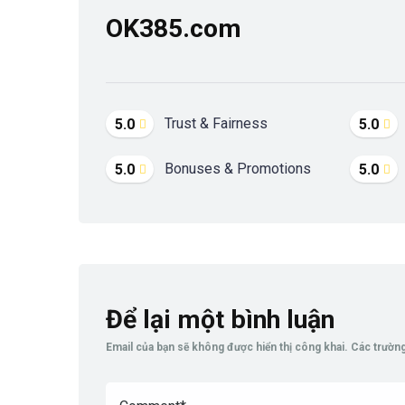
OK385.com
Trust & Fairness
5.0
5.0
Bonuses & Promotions
5.0
5.0
Để lại một bình luận
Email của bạn sẽ không được hiển thị công khai.
Các trườn