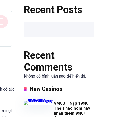
Recent Posts
Recent
Comments
Không có bình luận nào để hiển thị.
New Casinos
h có tốc
VM88 – Nạp 199K
Thể Thao hôm nay
 ra một
nhận thêm 99K+