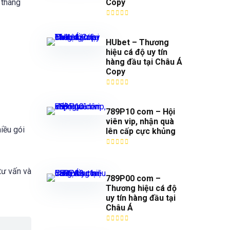
 tháng
Copy
HUbet – Thương
hiệu cá độ uy tín
hàng đầu tại Châu Á
Copy
789P10 com – Hội
viên vip, nhận quà
iều gói
lên cấp cực khủng
tư vấn và
789P00 com –
Thương hiệu cá độ
uy tín hàng đầu tại
Châu Á