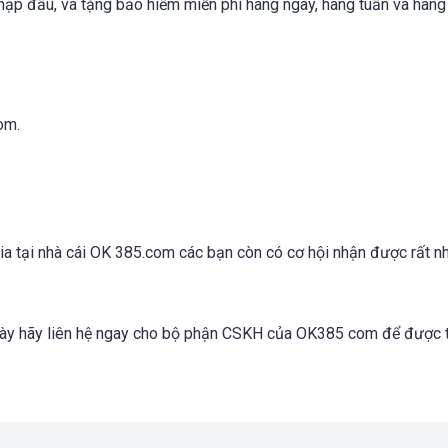
nạp đầu, và tặng bảo hiểm miễn phí hàng ngày, hàng tuần và hàng
om.
gia tại nhà cái OK 385.com các bạn còn có cơ hội nhận được rất nh
 này hãy liên hệ ngay cho bộ phận CSKH của OK385 com để được 