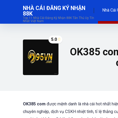
NHÀ CÁI ĐĂNG KÝ NHẬN
Nhà Cái 
88K
Top 11 Nhà Cái Đăng Ký Nhận 88K Tân Thủ Uy Tín
Nhất Việt Nam
5.0
OK385 com 
OK385 com
được mệnh danh là nhà cái hot nhất hiện
chuyên nghiệp, dịch vụ CSKH nhiệt tình, tỉ lệ thắng 