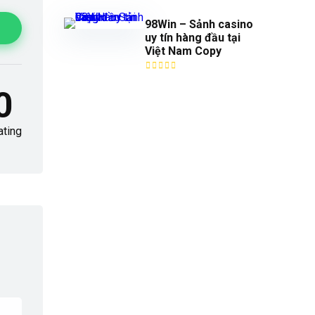
98Win – Sảnh casino
uy tín hàng đầu tại
Việt Nam Copy
0
ating