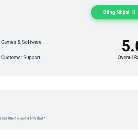
Đăng Nhập!
5.
Games & Software
Customer Support
Overall R
g bắt buộc được đánh dấu
*