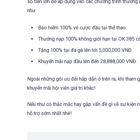
số tiền lớn để áp dụng vào các chương trình thưởng 
như:
Bảo hiểm 100% vé cược đầu tại thể thao.
Thưởng nạp 100% không giới hạn tại OK 385 c
Tặng 100% tại đá gà lên tới 5,000,000 VNĐ.
Khuyến mãi nạp đầu lên đến 28,888,000 VNĐ.
Ngoài những gói ưu đãi hấp dẫn ở trên ra, khi tham 
khuyến mãi hội viên giá trị khác!
Nếu như có thắc mắc hay gặp vấn đề gì về sự kiện
hỗ trợ sớm nhất nhé!