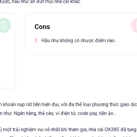
được, hầu như ăn đứt mọi nhà cái khác.
Cons
Hầu như không có nhược điểm nào.
 khoản nạp rút tiền hiện đại, với đa thể loại phương thức giao dịc
như: Ngân hàng, thẻ cào, ví điện tử, code pay, tiền ảo…
ủ một trải nghiệm vui vẻ nhất khi tham gia, nhà cái OK385 đã tung