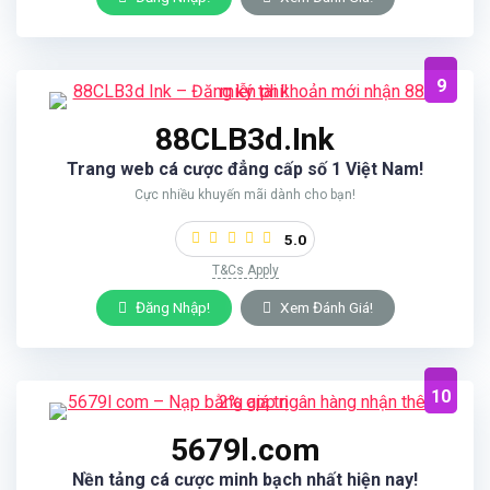
9
88CLB3d.Ink
Trang web cá cược đẳng cấp số 1 Việt Nam!
Cực nhiều khuyến mãi dành cho bạn!
5.0
T&Cs Apply
Đăng Nhập!
Xem Đánh Giá!
10
5679l.com
Nền tảng cá cược minh bạch nhất hiện nay!